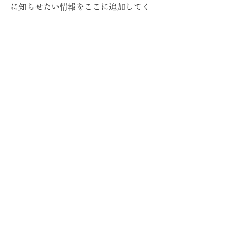
に知らせたい情報をここに追加してく
ださい。ビジネスサイトなら、あなた
が始めたきっかけ、またどのような道
のりをたどってきたのかを共有しまし
ょう。あなたのコアバリュー、顧客へ
のコミットメント、そしてあなたがど
の点で他よりも優れているのかを説明
してください。写真、またはビデオを
追加して、さらにエンゲージメントを
高めましょう。
連絡先
私はいつも新しくエキサイティングな
機会を探しています。ご連絡くださ