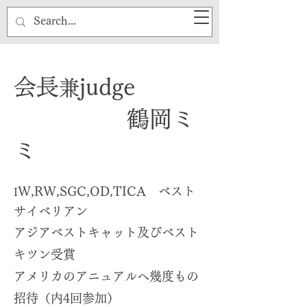
会長
judge
兼
​ 鶴岡ミ
ミ
W,RW,SGC,OD,TICA ベスト
I
サイベリアン
アジアベストキャット及びベスト
キツン受賞
アメリカのアニュアルへ幾度もの
招待（内4回参加）